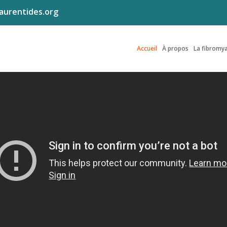
laurentides.org
Accueil
À propos
La fibromya