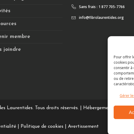
Sans frais : 1 877 705-7766
vités
info@fibrolaurentides.org
ources
enir membre
 joindre
Pour offrir 
cookies pou
consentir à
comportement
ou de retire
caractéristi
Gérer le
des Laurentides. Tous droits réservés.
|
Hébergement Web :
Ac
ntialité
|
Politique de cookies
|
Avertissement